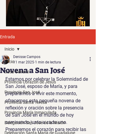
Entrada
Inicio
Denisse Campos
Inicio
11 mar 2025
1 min de lectura
Novena a San José
Casa General
Estamos por celebrar la Solemnidad de 
Provincia Corazón de Jesús
San José, esposo de María, y para 
Provincia San José
prepararnos a vivir este momento, 
ofrecemos esta pequeña novena de 
Provincia Santa Teresa
reflexión y oración sobre la presencia 
Provincia María Inmaculada
de San José en el mundo de hoy 
caminando junto a cada uno. 
Delegación San José de la Misión
Preparemos el corazón para recibir las 
Delegación Santa María de Guadalupe