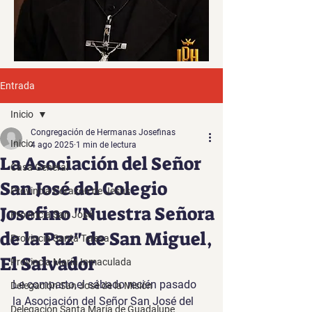
Entrada
Inicio
Congregación de Hermanas Josefinas
Inicio
4 ago 2025
1 min de lectura
La Asociación del Señor
Casa General
San José del Colegio
Provincia Corazón de Jesús
Josefino "Nuestra Señora
Provincia San José
de la Paz" de San Miguel,
Provincia Santa Teresa
El Salvador
Provincia María Inmaculada
Le comparto,el sábado recién pasado 
Delegación San José de la Misión
la Asociación del Señor San José del 
Delegación Santa María de Guadalupe