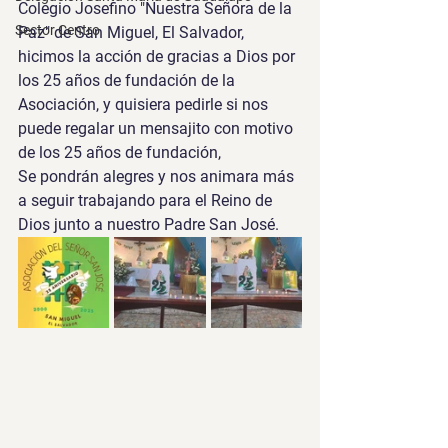
Colegio Josefino "Nuestra Señora de la 
Sector Centro
Paz" de San Miguel, El Salvador, 
hicimos la acción de gracias a Dios por 
los 25 años de fundación de la 
Asociación, y quisiera pedirle si nos 
puede regalar un mensajito con motivo 
de los 25 años de fundación,
Se pondrán alegres y nos animara más 
a seguir trabajando para el Reino de 
Dios junto a nuestro Padre San José.