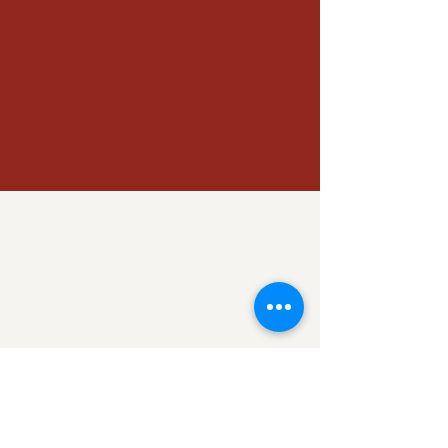
Vuelve a la lista de grupos e inténtalo
de nuevo.
Ir a la lista de grupos
Contacto