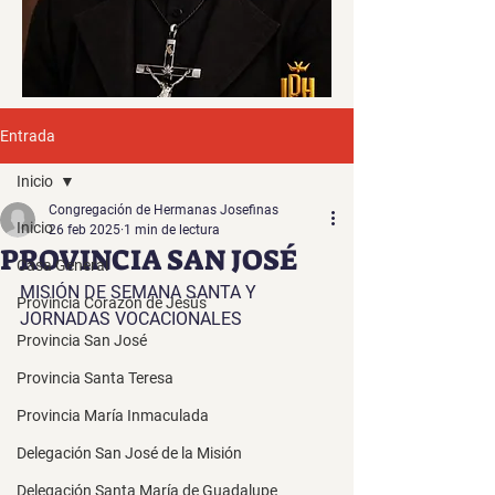
Entrada
Inicio
Congregación de Hermanas Josefinas
Inicio
26 feb 2025
1 min de lectura
PROVINCIA SAN JOSÉ
Casa General
MISIÓN DE SEMANA SANTA Y 
Provincia Corazón de Jesús
JORNADAS VOCACIONALES
Provincia San José
Provincia Santa Teresa
Provincia María Inmaculada
Delegación San José de la Misión
Delegación Santa María de Guadalupe