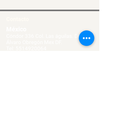
Contacto
México
Cóndor 336 Col. Las águilas. Del
Álvaro Obregón Mex DF.
Tel:
5514920064
Email:
josefinas.pv@gmail.com
Navegación
Historia
Fundadores
Muro Josefino
Museo Casa General