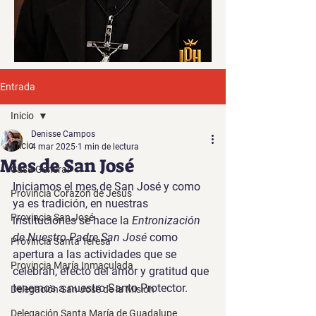
Entrada
Inicio
Denisse Campos
Inicio
4 mar 2025
1 min de lectura
Mes de San José
Casa General
Iniciamos el mes de San José y como 
Provincia Corazón de Jesús
ya es tradición, en nuestras 
Provincia San José
instituciones se hace la 
Entronización 
de Nuestro Padre San José
 como 
Provincia Santa Teresa
apertura a las actividades que se 
Provincia María Inmaculada
celebran, efecto del amor y gratitud que 
tenemos a nuestro Santo Protector. 
Delegación San José de la Misión
Delegación Santa María de Guadalupe