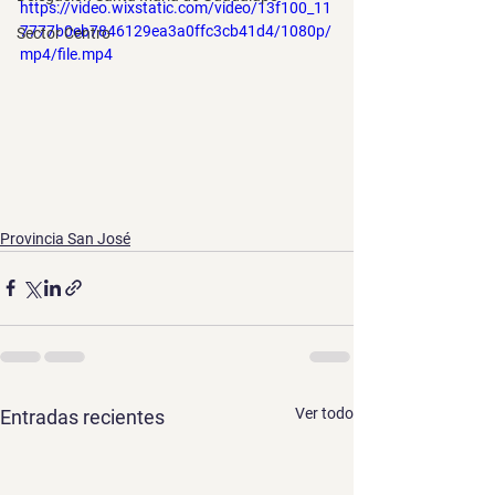
https://video.wixstatic.com/video/13f100_11
7777b0eb7846129ea3a0ffc3cb41d4/1080p/
Sector Centro
mp4/file.mp4
Provincia San José
Ver todo
Entradas recientes