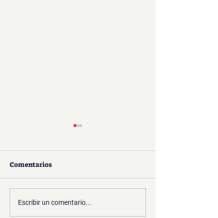
Comentarios
Novena a San J
Solemnidad de San José
Escribir un comentario...