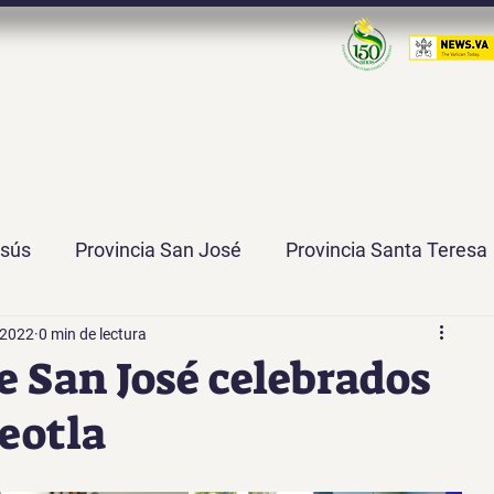
esús
Provincia San José
Provincia Santa Teresa
 2022
0 min de lectura
 José de la Misión
Delegación Santa María de Guad
e San José celebrados
Teotla