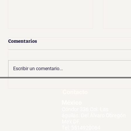
Comentarios
Escribir un comentario...
Fiesta de San José
Fiesta d
Contacto
Matagal
México
Cóndor 336 Col. Las
águilas. Del Álvaro Obregón
Mex DF.
Tel: 5514920064