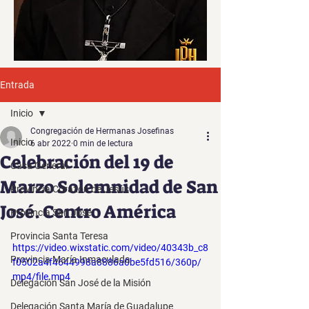
Entrada
Inicio
Congregación de Hermanas Josefinas
Inicio
6 abr 2022
0 min de lectura
Celebración del 19 de
Casa General
Marzo Solemnidad de San
Provincia Corazón de Jesús
José. Centro América
Provincia San José
Provincia Santa Teresa
https://video.wixstatic.com/video/40343b_c8
Provincia María Inmaculada
f0502a4f4644998a8886a0be5fd516/360p/
mp4/file.mp4
Delegación San José de la Misión
Delegación Santa María de Guadalupe